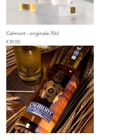
Calmont - originale 70cl
Price
€39.00