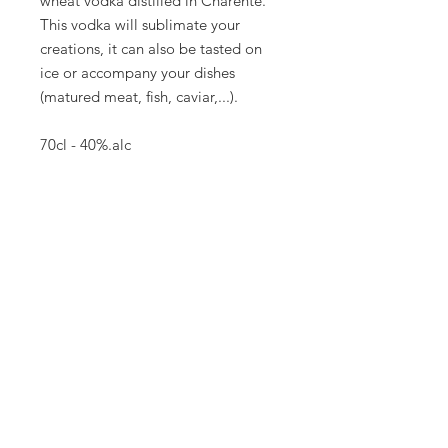
wheat vodka distilled in Charente.
This vodka will sublimate your
creations, it can also be tasted on
ice or accompany your dishes
(matured meat, fish, caviar,...).
70cl - 40%.alc