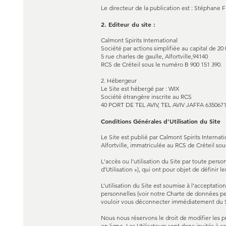
Le directeur de la publication est : Stéphane
2. Editeur du site :
Calmont Spirits International
Société par actions simplifiée au capital de 2
5 rue charles de gaulle, Alfortville,94140
RCS de Créteil sous le numéro B 900 151 390.
2. Hébergeur
Le Site est hébergé par : WIX
Société étrangère inscrite au RCS
40 PORT DE TEL AVIV, TEL AVIV JAFFA 635067
Conditions Générales d’Utilisation du Site
Le Site est publié par Calmont Spirits Internati
Alfortville, immatriculée au RCS de Créteil sous
L'accès ou l’utilisation du Site par toute perso
d’Utilisation »), qui ont pour objet de définir l
L’utilisation du Site est soumise à l’acceptat
personnelles (voir notre Charte de données pe
vouloir vous déconnecter immédiatement du S
Nous nous réservons le droit de modifier les p
en ligne. Les Utilisateurs sont donc invités à