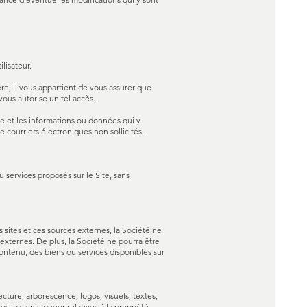
lisateur.
ère, il vous appartient de vous assurer que
ous autorise un tel accès.
ite et les informations ou données qui y
 courriers électroniques non sollicités.
u services proposés sur le Site, sans
s sites et ces sources externes, la Société ne
 externes. De plus, la Société ne pourra être
ntenu, des biens ou services disponibles sur
cture, arborescence, logos, visuels, textes,
es lois en vigueur relatives à la propriété