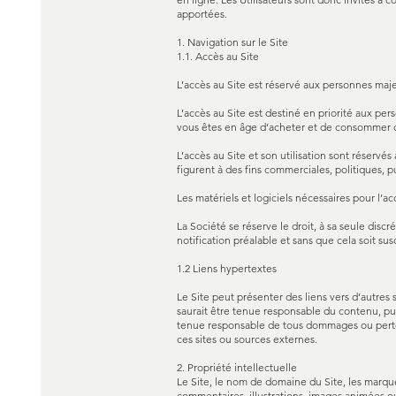
apportées.
1. Navigation sur le Site
1.1. Accès au Site
L’accès au Site est réservé aux personnes majeu
L’accès au Site est destiné en priorité aux per
vous êtes en âge d’acheter et de consommer de 
L’accès au Site et son utilisation sont réservé
figurent à des fins commerciales, politiques, p
Les matériels et logiciels nécessaires pour l’ac
La Société se réserve le droit, à sa seule disc
notification préalable et sans que cela soit su
1.2 Liens hypertextes
Le Site peut présenter des liens vers d’autres 
saurait être tenue responsable du contenu, pub
tenue responsable de tous dommages ou pertes 
ces sites ou sources externes.
2. Propriété intellectuelle
Le Site, le nom de domaine du Site, les marque
commentaires, illustrations, images animées ou n