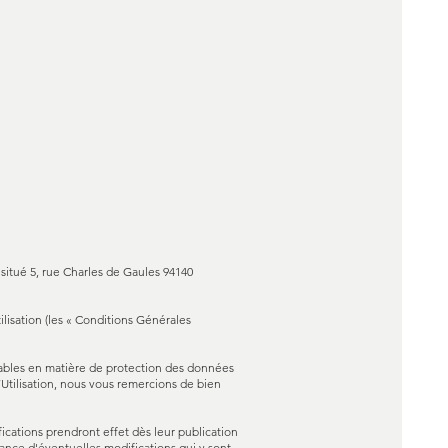
t situé 5, rue Charles de Gaules 94140
tilisation (les « Conditions Générales
licables en matière de protection des données
Utilisation, nous vous remercions de bien
ications prendront effet dès leur publication
sance d'éventuelles modifications qui y sont