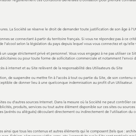
res. La Société se réserve le droit de demander toute justification de son âge à l’Uti
sonnes se connectant à partir du territoire français. Si vous ne répondez pas à ce crit
l’alcool selon la législation du pays depuis lequel vous vous connectez et qu’elle v
s à un usage strictement privé et personnel. Vous vous engagez à ne pas utiliser ce S
ublicitaires ou pour toute forme de sollicitation commerciale et notamment l’envoi de
cès à internet et au Site relèvent de la responsabilité des Utilisateurs du Site
rétion, de suspendre ou mettre fin à l’accès à tout ou partie du Site, de son contenu o
sceptible de donner lieu à une quelconque indemnisation au profit d’un Utilisateur.
sites ou d'autres sources Internet. Dans la mesure où la Société ne peut contrôler ce
licités, produits, services ou tout autre élément disponible sur ces sites ou sources
(avérés ou allégués) découlant directement ou indirectement de l'utilisation du co
s ainsi que tous les contenus et autres éléments qui le composent (tels que : archite
on, fichiers, séquences vidéo, sons, etc..) reproduits sur le Site sont protégés par l