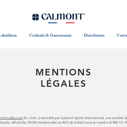
 distillerie
Cocktails & Gastronomie
Distribution
Conta
MENTIONS
LÉGALES
montvodka.com
(le « Site ») est édité par Calmont Spirits International, une société d
e Gaulle, Alfortville, 94140 immatriculée au RCS de Créteil sous le numéro B 900 151 3