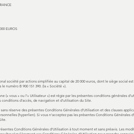
 FRANCE
0 000 EUROS
1
onal société par actions simplifiée au capital de 20 000 euros, dont le siège social es
 le numéro B 900 151 390. (la « Société »).
nne (« vous » ou l’« Utilisateur ») est régie par les présentes conditions générales d’u
es conditions d’accès, de navigation et d’utilisation du Site.
ion sans réserve des présentes Conditions Générales d’Utilisation et des clauses app
rsonnelles (hyperlien). Si vous n’acceptez pas les présentes Conditions Générales d’
ite.
résentes Conditions Générales d’Utilisation à tout moment et sans préavis. Les modif
 consulter régulièrement ces Conditions Générales d’Utilisation pour prendre connais