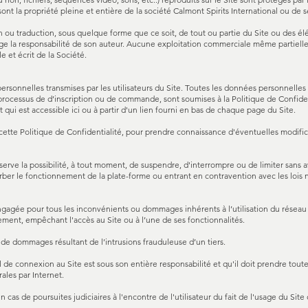
sont la propriété pleine et entière de la société Calmont Spirits International ou de s
 ou traduction, sous quelque forme que ce soit, de tout ou partie du Site ou des élé
gage la responsabilité de son auteur. Aucune exploitation commerciale même partiell
e et écrit de la Société.
personnelles transmises par les utilisateurs du Site. Toutes les données personnelles
ut processus de d’inscription ou de commande, sont soumises à la Politique de Confident
 qui est accessible ici ou à partir d'un lien fourni en bas de chaque page du Site.
cette Politique de Confidentialité, pour prendre connaissance d'éventuelles modific
serve la possibilité, à tout moment, de suspendre, d'interrompre ou de limiter sans avi
ber le fonctionnement de la plate-forme ou entrant en contravention avec les lois 
engagée pour tous les inconvénients ou dommages inhérents à l’utilisation du réseau
ement, empêchant l'accès au Site ou à l’une de ses fonctionnalités.
 de dommages résultant de l’intrusions frauduleuse d’un tiers.
l de connexion au Site est sous son entière responsabilité et qu'il doit prendre tout
les par Internet.
cas de poursuites judiciaires à l'encontre de l'utilisateur du fait de l'usage du Site 